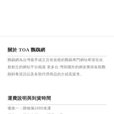
關於 TOA 鸚鵡網
鸚鵡網為台灣最早成立且有規模的鸚鵡專門網站希望在此
新創立的網站平台能讓 更多台 灣與國外的網友獲得各類鸚
鵡飼養資訊以及各類代理商品的介紹及販售。
運費說明與到貨時間
優惠一：購物滿
1000
免運