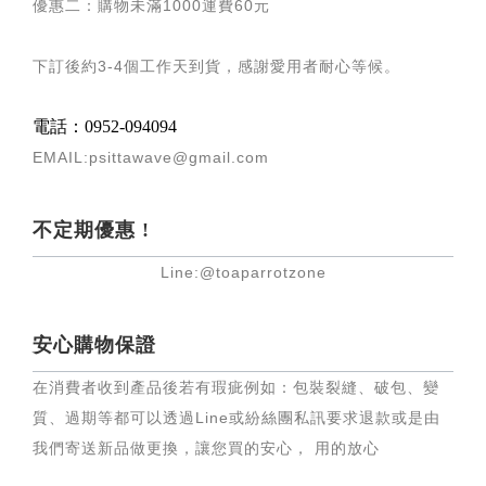
優惠二：購物未滿
1000
運費
60
元
下訂後約
3-4
個工作天到貨，感謝愛用者耐心等候
。
電話：0952-094094
EMAIL:psittawave@gmail.com
不定期優惠 !
Line:@toaparrotzone
安心購物保證
在消費者收到產品後若有瑕疵例如：包裝裂縫、破包、變
質、過期等都可以透過Line或紛絲團私訊要求退款或是由
我們寄送新品做更換，讓您買的安心， 用的放心