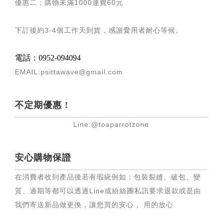
優惠二：購物未滿
1000
運費
60
元
下訂後約
3-4
個工作天到貨，感謝愛用者耐心等候
。
電話：0952-094094
EMAIL:psittawave@gmail.com
不定期優惠 !
Line:@toaparrotzone
安心購物保證
在消費者收到產品後若有瑕疵例如：包裝裂縫、破包、變
質、過期等都可以透過Line或紛絲團私訊要求退款或是由
我們寄送新品做更換，讓您買的安心， 用的放心