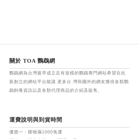
關於 TOA 鸚鵡網
鸚鵡網為台灣最早成立且有規模的鸚鵡專門網站希望在此
新創立的網站平台能讓 更多台 灣與國外的網友獲得各類鸚
鵡飼養資訊以及各類代理商品的介紹及販售。
運費說明與到貨時間
優惠一：購物滿
1000
免運