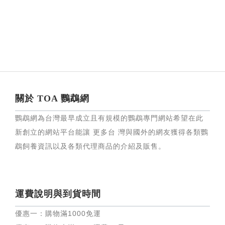
關於 TOA 鸚鵡網
鸚鵡網為台灣最早成立且有規模的鸚鵡專門網站希望在此
新創立的網站平台能讓 更多台 灣與國外的網友獲得各類鸚
鵡飼養資訊以及各類代理商品的介紹及販售。
運費說明與到貨時間
優惠一：購物滿
1000
免運