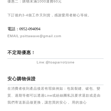
優惠二：購物未滿
1000
運費
60
元
下訂後約
3-4
個工作天到貨，感謝愛用者耐心等候
。
電話：0952-094094
EMAIL:psittawave@gmail.com
不定期優惠 !
Line:@toaparrotzone
安心購物保證
在消費者收到產品後若有瑕疵例如：包裝裂縫、破包、變
質、過期等都可以透過Line或紛絲團私訊要求退款或是由
我們寄送新品做更換，讓您買的安心， 用的放心