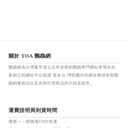
關於 TOA 鸚鵡網
鸚鵡網為台灣最早成立且有規模的鸚鵡專門網站希望在此
新創立的網站平台能讓 更多台 灣與國外的網友獲得各類鸚
鵡飼養資訊以及各類代理商品的介紹及販售。
運費說明與到貨時間
優惠一：購物滿
1000
免運