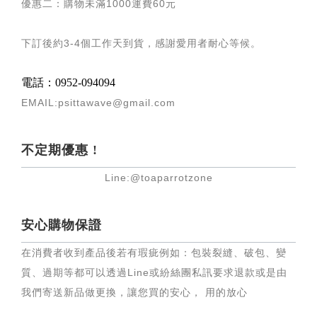
優惠二：購物未滿
1000
運費
60
元
下訂後約
3-4
個工作天到貨，感謝愛用者耐心等候
。
電話：0952-094094
EMAIL:psittawave@gmail.com
不定期優惠 !
Line:@toaparrotzone
安心購物保證
在消費者收到產品後若有瑕疵例如：包裝裂縫、破包、變
質、過期等都可以透過Line或紛絲團私訊要求退款或是由
我們寄送新品做更換，讓您買的安心， 用的放心