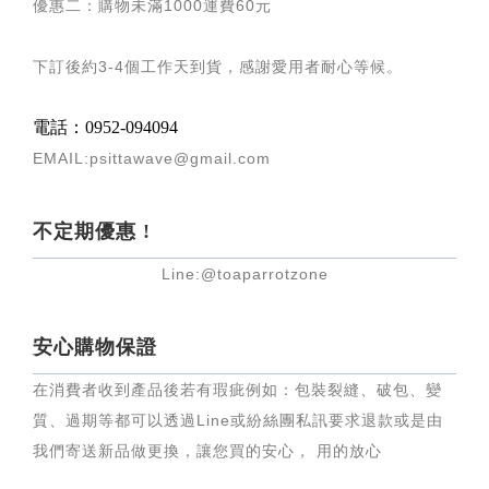
優惠二：購物未滿
1000
運費
60
元
下訂後約
3-4
個工作天到貨，感謝愛用者耐心等候
。
電話：0952-094094
EMAIL:psittawave@gmail.com
不定期優惠 !
Line:@toaparrotzone
安心購物保證
在消費者收到產品後若有瑕疵例如：包裝裂縫、破包、變
質、過期等都可以透過Line或紛絲團私訊要求退款或是由
我們寄送新品做更換，讓您買的安心， 用的放心