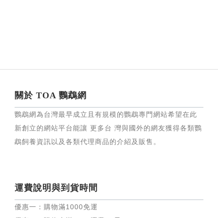
關於 TOA 鸚鵡網
鸚鵡網為台灣最早成立且有規模的鸚鵡專門網站希望在此
新創立的網站平台能讓 更多台 灣與國外的網友獲得各類鸚
鵡飼養資訊以及各類代理商品的介紹及販售。
運費說明與到貨時間
優惠一：購物滿
1000
免運