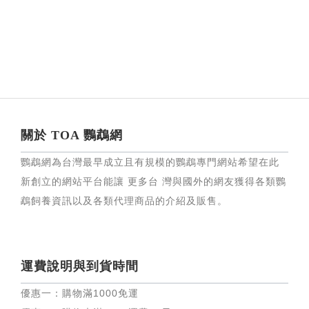
關於 TOA 鸚鵡網
鸚鵡網為台灣最早成立且有規模的鸚鵡專門網站希望在此
新創立的網站平台能讓 更多台 灣與國外的網友獲得各類鸚
鵡飼養資訊以及各類代理商品的介紹及販售。
運費說明與到貨時間
優惠一：購物滿
1000
免運