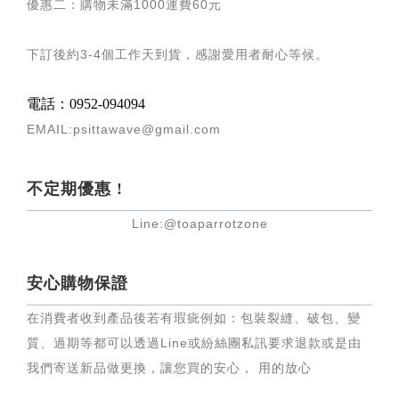
優惠二：購物未滿
1000
運費
60
元
下訂後約
3-4
個工作天到貨，感謝愛用者耐心等候
。
電話：0952-094094
EMAIL:psittawave@gmail.com
不定期優惠 !
Line:@toaparrotzone
安心購物保證
在消費者收到產品後若有瑕疵例如：包裝裂縫、破包、變
質、過期等都可以透過Line或紛絲團私訊要求退款或是由
我們寄送新品做更換，讓您買的安心， 用的放心