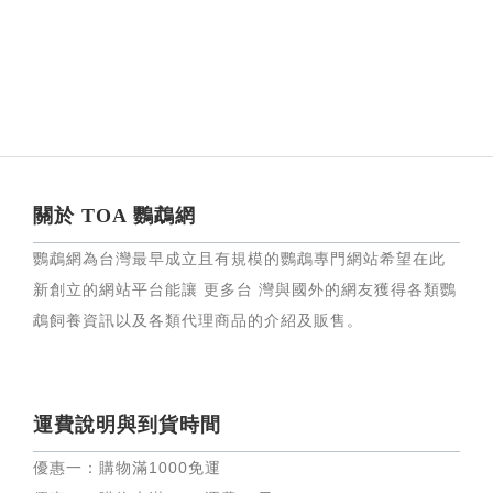
關於 TOA 鸚鵡網
鸚鵡網為台灣最早成立且有規模的鸚鵡專門網站希望在此
新創立的網站平台能讓 更多台 灣與國外的網友獲得各類鸚
鵡飼養資訊以及各類代理商品的介紹及販售。
運費說明與到貨時間
優惠一：購物滿
1000
免運