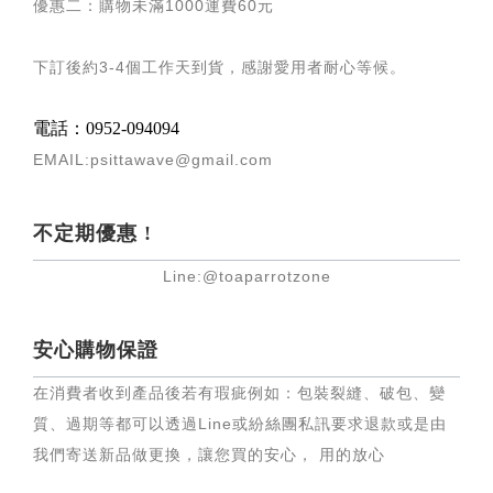
優惠二：購物未滿
1000
運費
60
元
下訂後約
3-4
個工作天到貨，感謝愛用者耐心等候
。
電話：0952-094094
EMAIL:psittawave@gmail.com
不定期優惠 !
Line:@toaparrotzone
安心購物保證
在消費者收到產品後若有瑕疵例如：包裝裂縫、破包、變
質、過期等都可以透過Line或紛絲團私訊要求退款或是由
我們寄送新品做更換，讓您買的安心， 用的放心