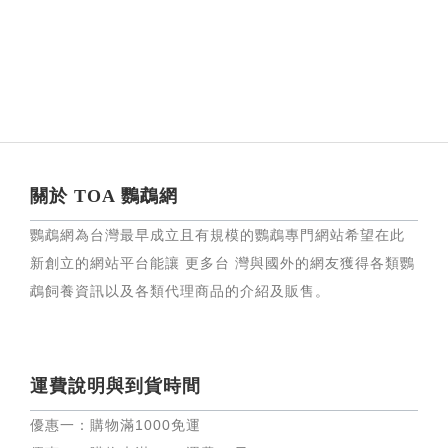
關於 TOA 鸚鵡網
鸚鵡網為台灣最早成立且有規模的鸚鵡專門網站希望在此
新創立的網站平台能讓 更多台 灣與國外的網友獲得各類鸚
鵡飼養資訊以及各類代理商品的介紹及販售。
運費說明與到貨時間
優惠一：購物滿
1000
免運