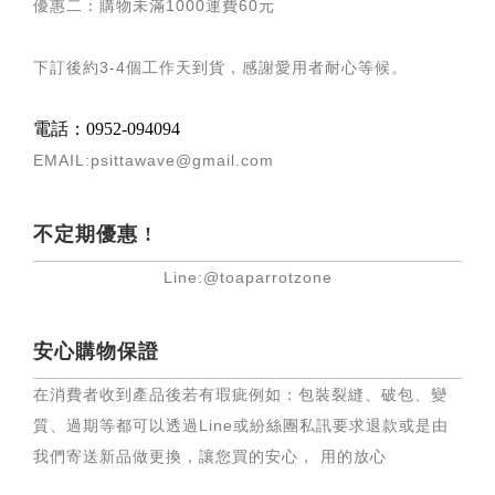
優惠二：購物未滿
1000
運費
60
元
下訂後約
3-4
個工作天到貨，感謝愛用者耐心等候
。
電話：0952-094094
EMAIL:psittawave@gmail.com
不定期優惠 !
Line:@toaparrotzone
安心購物保證
在消費者收到產品後若有瑕疵例如：包裝裂縫、破包、變
質、過期等都可以透過Line或紛絲團私訊要求退款或是由
我們寄送新品做更換，讓您買的安心， 用的放心