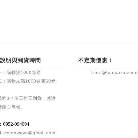
說明與到貨時間
不定期優惠 !
一：購物滿
1000
免運
Line:@toaparrotzone
二：購物未滿
1000
運費
60
元
後約
3-4
個工作天到貨，感謝
者耐心等候
。
952-094094
L:psittawave@gmail.com