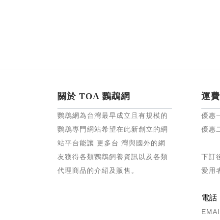
關於 TOA 鸚鵡網
運費
鸚鵡網為台灣最早成立且有規模的
優惠
鸚鵡專門網站希望在此新創立的網
優惠
站平台能讓 更多台 灣與國外的網
友獲得各類鸚鵡飼養資訊以及各類
下訂
代理商品的介紹及販售。
愛用
電話：0
EMAI