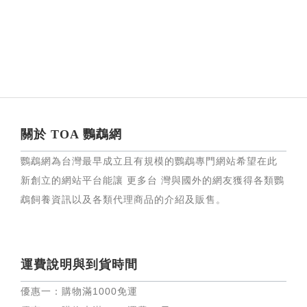
關於 TOA 鸚鵡網
鸚鵡網為台灣最早成立且有規模的鸚鵡專門網站希望在此
新創立的網站平台能讓 更多台 灣與國外的網友獲得各類鸚
鵡飼養資訊以及各類代理商品的介紹及販售。
運費說明與到貨時間
優惠一：購物滿
1000
免運