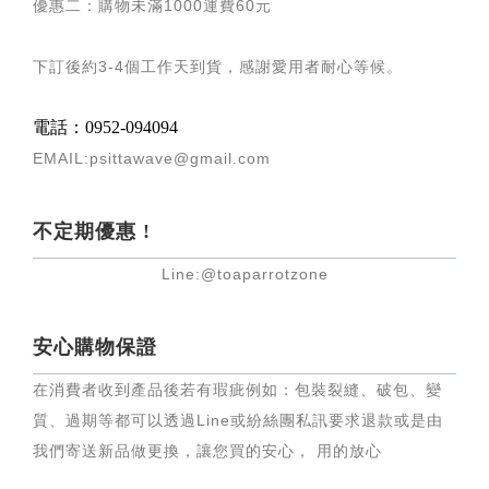
優惠二：購物未滿
1000
運費
60
元
下訂後約
3-4
個工作天到貨，感謝愛用者耐心等候
。
電話：0952-094094
EMAIL:psittawave@gmail.com
不定期優惠 !
Line:@toaparrotzone
安心購物保證
在消費者收到產品後若有瑕疵例如：包裝裂縫、破包、變
質、過期等都可以透過Line或紛絲團私訊要求退款或是由
我們寄送新品做更換，讓您買的安心， 用的放心