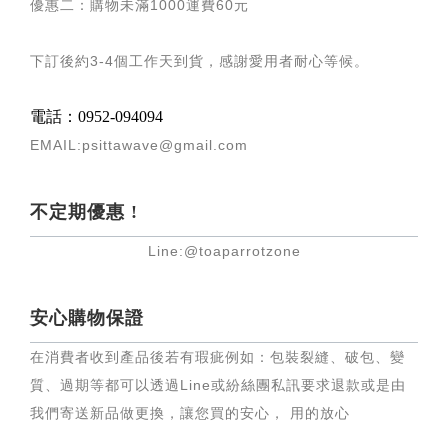
優惠二：購物未滿
1000
運費
60
元
下訂後約
3-4
個工作天到貨，感謝愛用者耐心等候
。
電話：0952-094094
EMAIL:psittawave@gmail.com
不定期優惠 !
Line:@toaparrotzone
安心購物保證
在消費者收到產品後若有瑕疵例如：包裝裂縫、破包、變
質、過期等都可以透過Line或紛絲團私訊要求退款或是由
我們寄送新品做更換，讓您買的安心， 用的放心