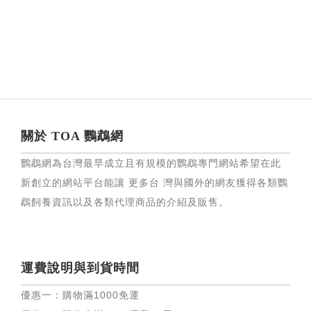
關於 TOA 鸚鵡網
鸚鵡網為台灣最早成立且有規模的鸚鵡專門網站希望在此
新創立的網站平台能讓 更多台 灣與國外的網友獲得各類鸚
鵡飼養資訊以及各類代理商品的介紹及販售。
運費說明與到貨時間
優惠一：購物滿
1000
免運