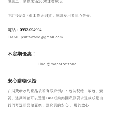
優惠二：購物未滿
1000
運費
60
元
下訂後約
3-4
個工作天到貨，感謝愛用者耐心等候
。
電話：0952-094094
EMAIL:psittawave@gmail.com
不定期優惠 !
Line:@toaparrotzone
安心購物保證
在消費者收到產品後若有瑕疵例如：包裝裂縫、破包、變
質、過期等都可以透過Line或紛絲團私訊要求退款或是由
我們寄送新品做更換，讓您買的安心， 用的放心