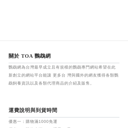
關於 TOA 鸚鵡網
鸚鵡網為台灣最早成立且有規模的鸚鵡專門網站希望在此
新創立的網站平台能讓 更多台 灣與國外的網友獲得各類鸚
鵡飼養資訊以及各類代理商品的介紹及販售。
運費說明與到貨時間
優惠一：購物滿
1000
免運