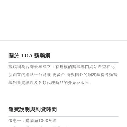
關於 TOA 鸚鵡網
鸚鵡網為台灣最早成立且有規模的鸚鵡專門網站希望在此
新創立的網站平台能讓 更多台 灣與國外的網友獲得各類鸚
鵡飼養資訊以及各類代理商品的介紹及販售。
運費說明與到貨時間
優惠一：購物滿
1000
免運