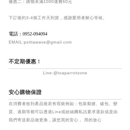
優惠二：購物未滿
1000
運費
60
元
下訂後約
3-4
個工作天到貨，感謝愛用者耐心等候
。
電話：0952-094094
EMAIL:psittawave@gmail.com
不定期優惠 !
Line:@toaparrotzone
安心購物保證
在消費者收到產品後若有瑕疵例如：包裝裂縫、破包、變
質、過期等都可以透過Line或紛絲團私訊要求退款或是由
我們寄送新品做更換，讓您買的安心， 用的放心