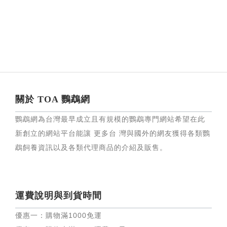
關於 TOA 鸚鵡網
鸚鵡網為台灣最早成立且有規模的鸚鵡專門網站希望在此
新創立的網站平台能讓 更多台 灣與國外的網友獲得各類鸚
鵡飼養資訊以及各類代理商品的介紹及販售。
運費說明與到貨時間
優惠一：購物滿
1000
免運