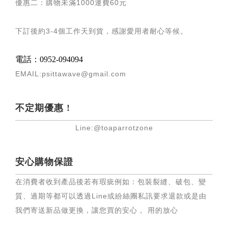
優惠二：購物未滿
1000
運費
60
元
下訂後約
3-4
個工作天到貨，感謝愛用者耐心等候
。
電話：0952-094094
EMAIL:psittawave@gmail.com
不定期優惠 !
Line:@toaparrotzone
安心購物保證
在消費者收到產品後若有瑕疵例如：包裝裂縫、破包、變
質、過期等都可以透過Line或紛絲團私訊要求退款或是由
我們寄送新品做更換，讓您買的安心， 用的放心