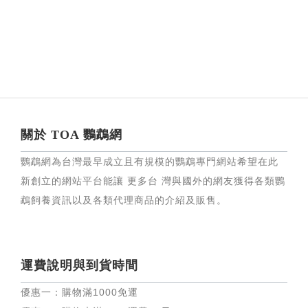
關於 TOA 鸚鵡網
鸚鵡網為台灣最早成立且有規模的鸚鵡專門網站希望在此
新創立的網站平台能讓 更多台 灣與國外的網友獲得各類鸚
鵡飼養資訊以及各類代理商品的介紹及販售。
運費說明與到貨時間
優惠一：購物滿
1000
免運