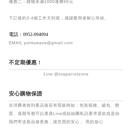
優惠二：購物未滿
1000
運費
60
元
下訂後約
3-4
個工作天到貨，感謝愛用者耐心等候
。
電話：0952-094094
EMAIL:psittawave@gmail.com
不定期優惠 !
Line:@toaparrotzone
安心購物保證
在消費者收到產品後若有瑕疵例如：包裝裂縫、破包、變
質、過期等都可以透過Line或紛絲團私訊要求退款或是由
我們寄送新品做更換，讓您買的安心， 用的放心