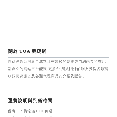
關於 TOA 鸚鵡網
鸚鵡網為台灣最早成立且有規模的鸚鵡專門網站希望在此
新創立的網站平台能讓 更多台 灣與國外的網友獲得各類鸚
鵡飼養資訊以及各類代理商品的介紹及販售。
運費說明與到貨時間
優惠一：購物滿
1000
免運