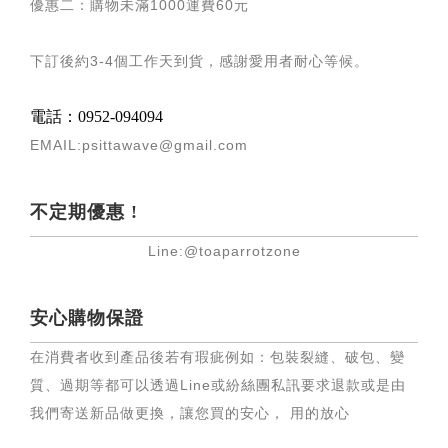
優惠二：購物未滿
1000
運費
60
元
下訂後約
3-4
個工作天到貨，感謝愛用者耐心等候
。
電話：0952-094094
EMAIL:psittawave@gmail.com
不定期優惠 !
Line:@toaparrotzone
安心購物保證
在消費者收到產品後若有瑕疵例如：包裝裂縫、破包、變
質、過期等都可以透過Line或紛絲團私訊要求退款或是由
我們寄送新品做更換，讓您買的安心， 用的放心