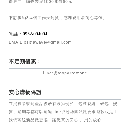
優惠二：購物未滿
1000
運費
60
元
下訂後約
3-4
個工作天到貨，感謝愛用者耐心等候
。
電話：0952-094094
EMAIL:psittawave@gmail.com
不定期優惠 !
Line:@toaparrotzone
安心購物保證
在消費者收到產品後若有瑕疵例如：包裝裂縫、破包、變
質、過期等都可以透過Line或紛絲團私訊要求退款或是由
我們寄送新品做更換，讓您買的安心， 用的放心