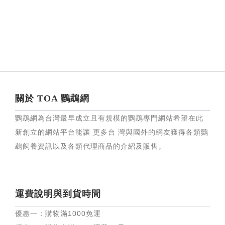
關於 TOA 鸚鵡網
鸚鵡網為台灣最早成立且有規模的鸚鵡專門網站希望在此
新創立的網站平台能讓 更多台 灣與國外的網友獲得各類鸚
鵡飼養資訊以及各類代理商品的介紹及販售。
運費說明與到貨時間
優惠一：購物滿
1000
免運