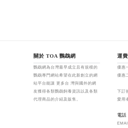
關於 TOA 鸚鵡網
運費
鸚鵡網為台灣最早成立且有規模的
優惠
鸚鵡專門網站希望在此新創立的網
優惠
站平台能讓 更多台 灣與國外的網
友獲得各類鸚鵡飼養資訊以及各類
下訂
代理商品的介紹及販售。
愛用
電話：0
EMAI