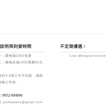
說明與到貨時間
不定期優惠 !
一：購物滿
1000
免運
Line:@toaparrotzone
二：購物未滿
1000
運費
60
元
後約
3-4
個工作天到貨，感謝
者耐心等候
。
952-094094
L:psittawave@gmail.com