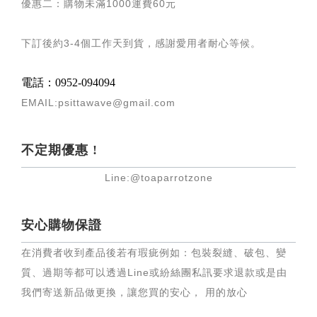
優惠二：購物未滿
1000
運費
60
元
下訂後約
3-4
個工作天到貨，感謝愛用者耐心等候
。
電話：0952-094094
EMAIL:psittawave@gmail.com
不定期優惠 !
Line:@toaparrotzone
安心購物保證
在消費者收到產品後若有瑕疵例如：包裝裂縫、破包、變
質、過期等都可以透過Line或紛絲團私訊要求退款或是由
我們寄送新品做更換，讓您買的安心， 用的放心