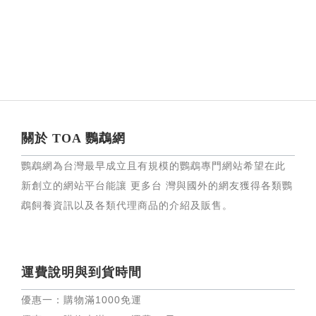
關於 TOA 鸚鵡網
鸚鵡網為台灣最早成立且有規模的鸚鵡專門網站希望在此
新創立的網站平台能讓 更多台 灣與國外的網友獲得各類鸚
鵡飼養資訊以及各類代理商品的介紹及販售。
運費說明與到貨時間
優惠一：購物滿
1000
免運