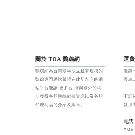
關於 TOA 鸚鵡網
運費
鸚鵡網為台灣最早成立且有規模的
優惠
鸚鵡專門網站希望在此新創立的網
優惠
站平台能讓 更多台 灣與國外的網
友獲得各類鸚鵡飼養資訊以及各類
下訂
代理商品的介紹及販售。
愛用
電話：0
EMAI