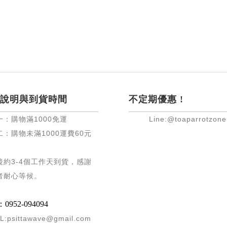
說明與到貨時間
不定期優惠 !
一：購物滿
1000
免運
Line:@toaparrotzone
二：購物未滿
1000
運費
60
元
後約
3-4
個工作天到貨，感謝
者耐心等候
。
952-094094
L:psittawave@gmail.com