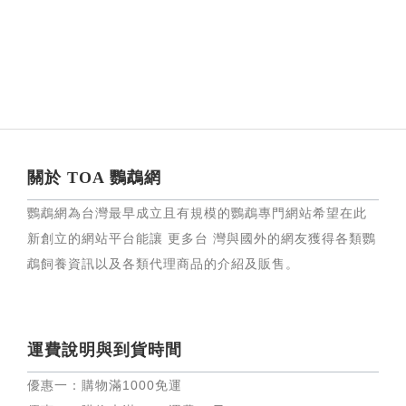
關於 TOA 鸚鵡網
鸚鵡網為台灣最早成立且有規模的鸚鵡專門網站希望在此
新創立的網站平台能讓 更多台 灣與國外的網友獲得各類鸚
鵡飼養資訊以及各類代理商品的介紹及販售。
運費說明與到貨時間
優惠一：購物滿
1000
免運