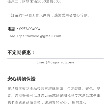
優惠二：購物未滿
1000
運費
60
元
下訂後約
3-4
個工作天到貨，感謝愛用者耐心等候
。
電話：0952-094094
EMAIL:psittawave@gmail.com
不定期優惠 !
Line:@toaparrotzone
安心購物保證
在消費者收到產品後若有瑕疵例如：包裝裂縫、破包、變
質、過期等都可以透過Line或紛絲團私訊要求退款或是由
我們寄送新品做更換，讓您買的安心， 用的放心