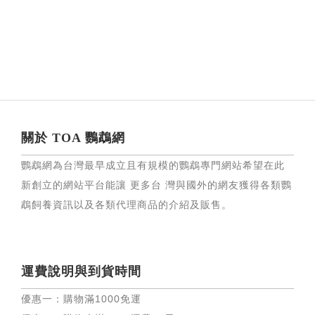
關於 TOA 鸚鵡網
鸚鵡網為台灣最早成立且有規模的鸚鵡專門網站希望在此
新創立的網站平台能讓 更多台 灣與國外的網友獲得各類鸚
鵡飼養資訊以及各類代理商品的介紹及販售。
運費說明與到貨時間
優惠一：購物滿
1000
免運