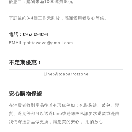
優惠二：購物未滿
1000
運費
60
元
下訂後約
3-4
個工作天到貨，感謝愛用者耐心等候
。
電話：0952-094094
EMAIL:psittawave@gmail.com
不定期優惠 !
Line:@toaparrotzone
安心購物保證
在消費者收到產品後若有瑕疵例如：包裝裂縫、破包、變
質、過期等都可以透過Line或紛絲團私訊要求退款或是由
我們寄送新品做更換，讓您買的安心， 用的放心