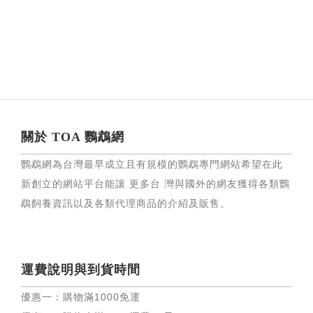
關於 TOA 鸚鵡網
鸚鵡網為台灣最早成立且有規模的鸚鵡專門網站希望在此
新創立的網站平台能讓 更多台 灣與國外的網友獲得各類鸚
鵡飼養資訊以及各類代理商品的介紹及販售。
運費說明與到貨時間
優惠一：購物滿
1000
免運