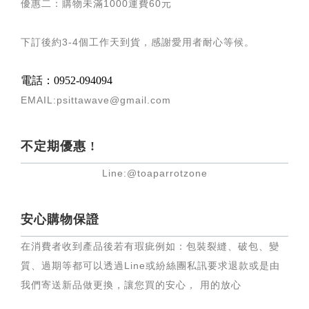
優惠二：購物未滿
1000
運費
60
元
下訂後約
3-4
個工作天到貨，感謝愛用者耐心等候
。
電話：0952-094094
EMAIL:psittawave@gmail.com
不定期優惠 !
Line:@toaparrotzone
安心購物保證
在消費者收到產品後若有瑕疵例如：包裝裂縫、破包、變
質、過期等都可以透過Line或紛絲團私訊要求退款或是由
我們寄送新品做更換，讓您買的安心， 用的放心