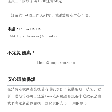
優惠二：購物未滿
1000
運費
60
元
下訂後約
3-4
個工作天到貨，感謝愛用者耐心等候
。
電話：0952-094094
EMAIL:psittawave@gmail.com
不定期優惠 !
Line:@toaparrotzone
安心購物保證
在消費者收到產品後若有瑕疵例如：包裝裂縫、破包、變
質、過期等都可以透過Line或紛絲團私訊要求退款或是由
我們寄送新品做更換，讓您買的安心， 用的放心