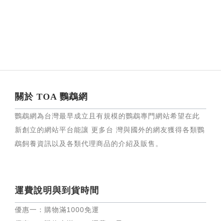
關於 TOA 鸚鵡網
鸚鵡網為台灣最早成立且有規模的鸚鵡專門網站希望在此
新創立的網站平台能讓 更多台 灣與國外的網友獲得各類鸚
鵡飼養資訊以及各類代理商品的介紹及販售。
運費說明與到貨時間
優惠一：購物滿
1000
免運