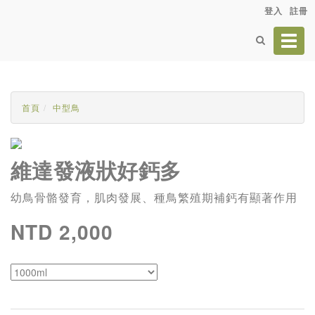
登入
註冊
Toggl
navig
首頁
中型鳥
維達發液狀好鈣多
幼鳥骨骼發育，肌肉發展、種鳥繁殖期補鈣有顯著作用
NTD 2,000