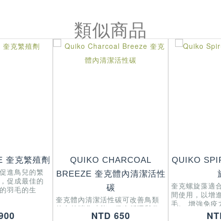
類似商品
TE 奎克繁殖劑
QUIKO CHARCOAL
QUIKO SP
促進鳥兒的繁
BREEZE 奎克體內清潔活性
，促成最佳的
奎克螺旋藻適
碳
的羽毛的生
間使用，以增
奎克體內清潔活性碳可改善鳥類
毛、 增強免疫
的自然消化功能、促進循環與代
道健康。
900
NTD 650
NT
謝及清除毒素 。