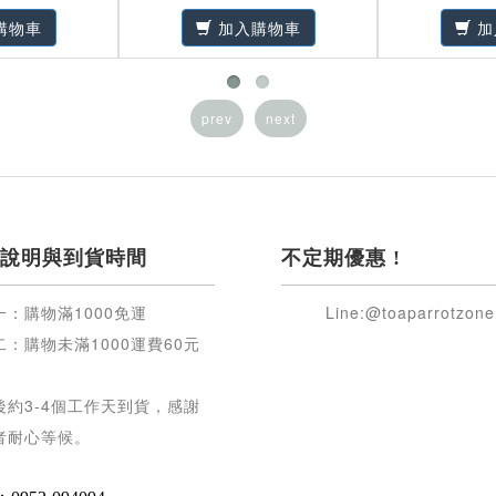
購物車
加入購物車
加
prev
next
說明與到貨時間
不定期優惠 !
一：購物滿
1000
免運
Line:@toaparrotzone
二：購物未滿
1000
運費
60
元
後約
3-4
個工作天到貨，感謝
者耐心等候
。