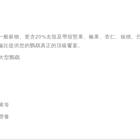
一般穀物、更含20%去殼及帶殼堅果、榛果、杏仁、核桃、
倫比提供您的鸚鵡真正的頂級饗宴。
大型鸚鵡
果等
營養