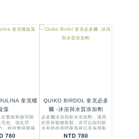
IRULINA 奎克螺
QUIKO BIRDOL 奎克必多
QUIKO 
旋藻
爾 -沐浴與水質添加劑
LIQUI
合在繁殖和換羽期
必多爾沐浴與飲水添加劑，適用
進毛色、強化羽
於所有寵物鳥類，亦可以加到飲
奎克液狀綜
力、維持繁殖期腸
水有助改善呼吸系統以及保護黏
易為鳥兒所
膜。
D 780
NTD 780
的維他命和