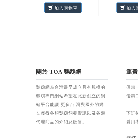
加入購物車
加入
關於 TOA 鸚鵡網
運費
鸚鵡網為台灣最早成立且有規模的
優惠
鸚鵡專門網站希望在此新創立的網
優惠
站平台能讓 更多台 灣與國外的網
友獲得各類鸚鵡飼養資訊以及各類
下訂
代理商品的介紹及販售。
愛用