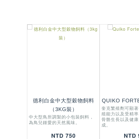
德利白金中大型穀物飼料
QUIKO FOR
奎克繁殖劑可顯著
（3KG裝）
殖能力以及受精率
中大型鳥所調製的小包裝飼料，
骨骼生長以及健康
為鳥兒鍾愛的天然風味。
成。
NTD 750
NTD 