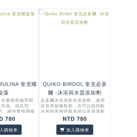
IRULINA 奎克螺
QUIKO BIRDOL 奎克必多
QUIKO 
旋藻
爾 -沐浴與水質添加劑
LIQUI
合在繁殖和換羽期
必多爾沐浴與飲水添加劑，適用
進毛色、強化羽
於所有寵物鳥類，亦可以加到飲
奎克液狀綜
力、維持繁殖期腸
水有助改善呼吸系統以及保護黏
易為鳥兒所
膜。
D 780
NTD 780
的維他命和
方面的營養
入購物車
加入購物車