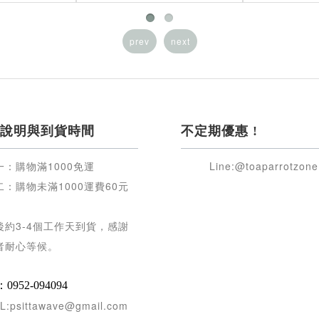
prev
next
說明與到貨時間
不定期優惠 !
一：購物滿
1000
免運
Line:@toaparrotzone
二：購物未滿
1000
運費
60
元
後約
3-4
個工作天到貨，感謝
者耐心等候
。
952-094094
L:psittawave@gmail.com