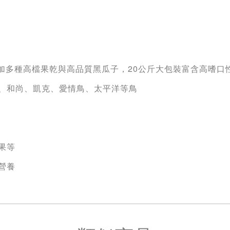
加多種高檔果乾與高品質黑瓜子，20公斤大包裝富含高嗜口
陽、和尚、凱克、愛情鳥、太平洋等鳥
果等
營養