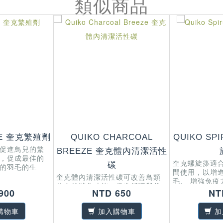
類似商品
TE 奎克繁殖劑
QUIKO CHARCOAL
QUIKO SP
促進鳥兒的繁
BREEZE 奎克體內清潔活性
，促成最佳的
奎克螺旋藻適
碳
的羽毛的生
間使用，以增
奎克體內清潔活性碳可改善鳥類
毛、 增強免疫
的自然消化功能、促進循環與代
道健康。
900
NTD 650
NT
謝及清除毒素 。
購物車
加入購物車
加