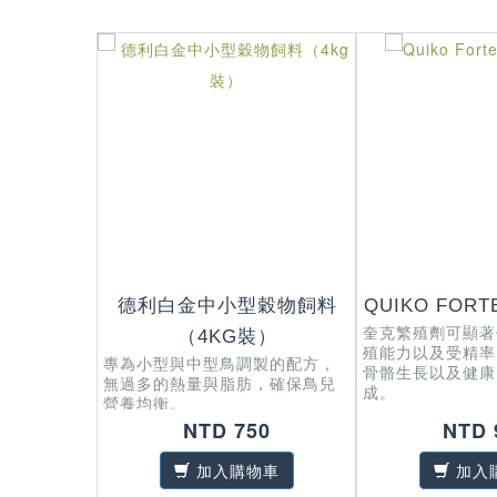
德利白金中小型穀物飼料
QUIKO FOR
奎克繁殖劑可顯著
（4KG裝）
殖能力以及受精率
專為小型與中型鳥調製的配方，
骨骼生長以及健康
無過多的熱量與脂肪，確保鳥兒
成。
營養均衡。
NTD 750
NTD 
加入購物車
加入