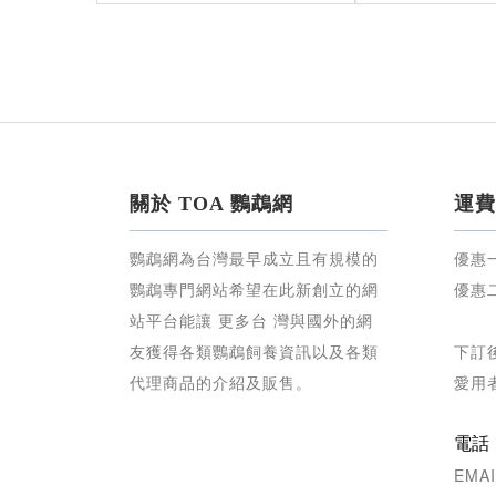
關於 TOA 鸚鵡網
運費
鸚鵡網為台灣最早成立且有規模的
優惠
鸚鵡專門網站希望在此新創立的網
優惠
站平台能讓 更多台 灣與國外的網
友獲得各類鸚鵡飼養資訊以及各類
下訂
代理商品的介紹及販售。
愛用
電話：0
EMAI