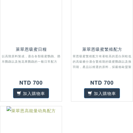
萊翠恩吸蜜日糧
萊翠恩吸蜜繁殖配方
以高階原料製成，適合各類吸蜜鸚鵡、懸
翠恩吸蜜繁殖配方有著較高的蛋白與較低
吊鸚鵡以及無花果鸚鵡的一般日常配方
的高級糖分適合繁殖期的吸蜜鸚鵡以及換
羽期，產品以精選的原料，採嚴格歐盟製
程所製作，品質優良可靠
NTD 700
NTD 700
加入購物車
加入購物車