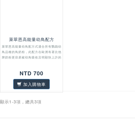
萊翠恩高能量幼鳥配方
萊翠恩高能量幼鳥配方式適合所有鸚鵡幼
鳥品種的鳥奶粉，此配方在歐洲有著比他
牌奶粉更容易被幼鳥吸收且明顯快上許的
成長速率的口碑，且CP質高，是許多育
鳥專家的精選配方
NTD 700
加入購物車
顯示1-3項，總共3項