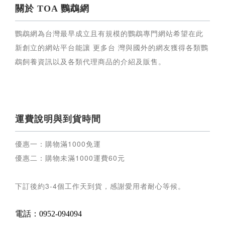
關於 TOA 鸚鵡網
鸚鵡網為台灣最早成立且有規模的鸚鵡專門網站希望在此
新創立的網站平台能讓 更多台 灣與國外的網友獲得各類鸚
鵡飼養資訊以及各類代理商品的介紹及販售。
運費說明與到貨時間
優惠一：購物滿
1000
免運
優惠二：購物未滿
1000
運費
60
元
下訂後約
3-4
個工作天到貨，感謝愛用者耐心等候
。
電話：0952-094094