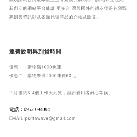
新創立的網站平台能讓 更多台 灣與國外的網友獲得各類鸚
鵡飼養資訊以及各類代理商品的介紹及販售。
運費說明與到貨時間
優惠一：購物滿
1000
免運
優惠二：購物未滿
1000
運費
60
元
下訂後約
3-4
個工作天到貨，感謝愛用者耐心等候
。
電話：0952-094094
EMAIL:psittawave@gmail.com