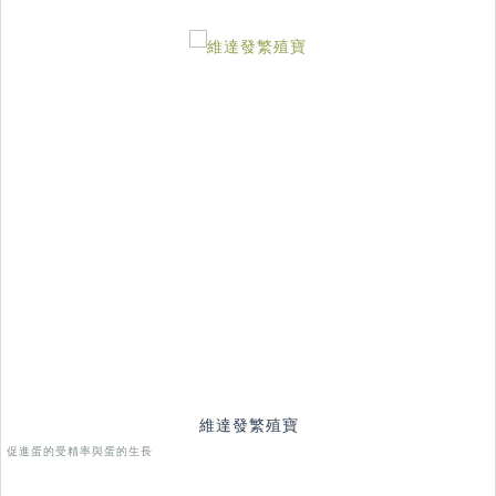
維達發繁殖寶
促進蛋的受精率與蛋的生長