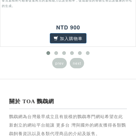
奎克繁殖劑可顯著促進鳥兒的繁殖能力以及受精率，促成最佳的骨骼生長以及健康的羽毛
的生成。
NTD 900
加入購物車
prev
next
關於 TOA 鸚鵡網
鸚鵡網為台灣最早成立且有規模的鸚鵡專門網站希望在此
新創立的網站平台能讓 更多台 灣與國外的網友獲得各類鸚
鵡飼養資訊以及各類代理商品的介紹及販售。