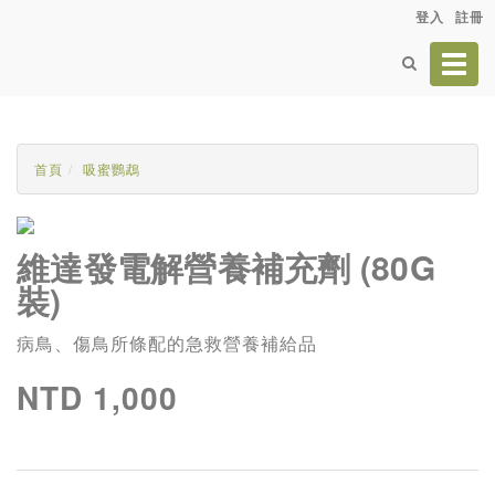
登入
註冊
Toggl
navig
首頁
吸蜜鸚鵡
維達發電解營養補充劑 (80G
裝)
病鳥、傷鳥所條配的急救營養補給品
NTD 1,000