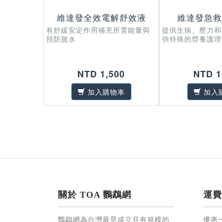
維達發全效電解舒效液
維達發急救
有舒緩安定作用補充所需能量與
提供生病、壓力和
預防脫水
供特殊的營養護理
NTD 1,500
NTD 1
加入購物車
加入
關於 TOA 鸚鵡網
運費
鸚鵡網為台灣最早成立且有規模的
優惠