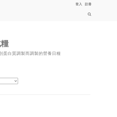
登入
註冊
成糧
別蛋白質調製而調製的營養日糧