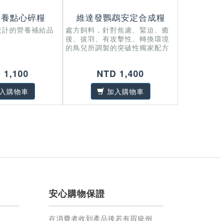
營養點心碎糧
維達發鸚鵡安定合成糧
維達
設計的營養補給品
處方飼料，針對焦慮、緊迫、癒
提供鳥兒換
後、拔羽、有攻擊性、轉換環境
的營養需求
的鳥兒所調製的突破性獨家配方
 1,100
NTD 1,400
入購物車
加入購物車
安心購物保證
在消費者收到產品後若有瑕疵例