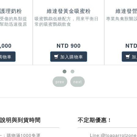
護理奶粉
維達發黃金吸蜜粉
維達發
受傷的鳥類提
吸蜜鸚鵡低糖配方，用來平衡日
專業鳥禽獸醫
幫助迅速復原
常的吸蜜鸚鵡飲食
,000
NTD 900
NTD
購物車
加入購物車
加
prev
next
說明與到貨時間
不定期優惠 !
一：購物滿
1000
免運
Line:@toaparrotzone