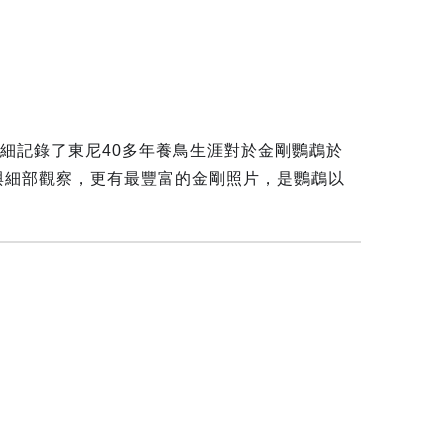
面詳細記錄了東尼40多年養鳥生涯對於金剛鸚鵡於
與細部觀察，更有最豐富的金剛照片，是鸚鵡以