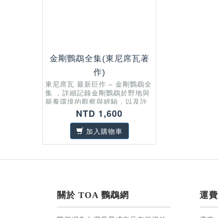
金剛鸚鵡全集(東尼席瓦著
作)
東尼席瓦 最新巨作 – 金剛鸚鵡全
集 ，詳細記錄金剛鸚鵡於野地與
籠養環境的觀察與經驗，以及許
多實用的飼養與繁殖技巧，各種
NTD 1,600
不同層面的分析與細部觀察，是
鸚鵡以及金剛愛好者必收藏的一
加入購物車
本好書
關於 TOA 鸚鵡網
運費