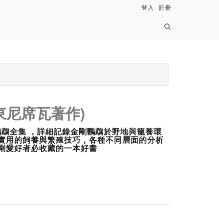
登入
註冊
東尼席瓦著作)
剛鸚鵡全集 ，詳細記錄金剛鸚鵡於野地與籠養環
實用的飼養與繁殖技巧，各種不同層面的分析
剛愛好者必收藏的一本好書