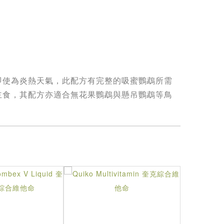
即使為炎熱天氣，此配方有完整的吸蜜鸚鵡所需
主食，其配方亦適合無花果鸚鵡與懸吊鸚鵡等鳥