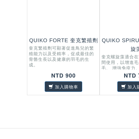
QUIKO FORTE 奎克繁殖劑
QUIKO SPIR
奎克繁殖劑可顯著促進鳥兒的繁
旋
殖能力以及受精率，促成最佳的
奎克螺旋藻適合在
骨骼生長以及健康的羽毛的生
間使用，以增進毛
成。
毛、 增強免疫力
道健康。
NTD 900
NTD 
加入購物車
加入