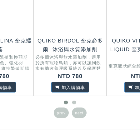
ULINA 奎克螺
QUIKO BIRDOL 奎克必多
QUIKO VI
藻
爾 -沐浴與水質添加劑
LIQUID
繁殖和換羽期
必多爾沐浴與飲水添加劑，適用
色、強化羽
於所有寵物鳥類，亦可以加到飲
奎克液狀綜合
、維持繁殖期腸
水有助改善呼吸系統以及保護黏
易為鳥兒所吸
膜。
780
NTD 780
NT
的維他命和微
方面的營養需
購物車
加入購物車
加
prev
next