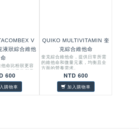
TACOMBEX V
QUIKO MULTIVITAMIN 奎
QUIKO 
 奎克液狀綜合維他
克綜合維他命
奎克
奎克綜合維他命，提供日常所需
奎克液狀換
命
的維他命和微量元素，均衡且全
收，專為修
維他命比粉狀更容
方面的營養需求。
毛的形成 
收，提供日常所需
成較佳的羽
D 600
NTD 600
量元素，均衡且全
求。
入購物車
加入購物車