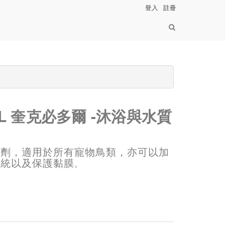
登入
註冊
DOL 奎克必多爾 -沐浴與水質
加劑，適用於所有寵物鳥類，亦可以加
系統以及保護黏膜
。