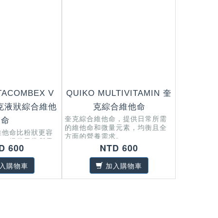
TACOMBEX V
QUIKO MULTIVITAMIN 奎
QUIKO 
 奎克液狀綜合維他
克綜合維他命
奎克
奎克綜合維他命，提供日常所需
奎克液狀換
命
的維他命和微量元素，均衡且全
收，專為修
維他命比粉狀更容
方面的營養需求。
毛的形成 
收，提供日常所需
成較佳的羽
D 600
NTD 600
量元素，均衡且全
求。
入購物車
加入購物車