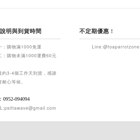
說明與到貨時間
不定期優惠 !
一：購物滿
1000
免運
Line:@toaparrotzone
二：購物未滿
1000
運費
60
元
後約
3-4
個工作天到貨，感謝
者耐心等候
。
952-094094
L:psittawave@gmail.com