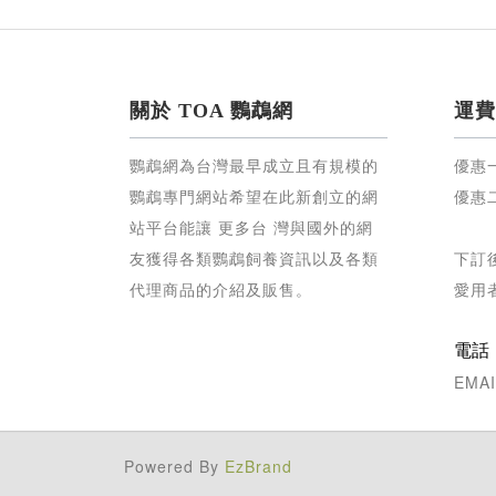
關於 TOA 鸚鵡網
運費
鸚鵡網為台灣最早成立且有規模的
優惠
鸚鵡專門網站希望在此新創立的網
優惠
站平台能讓 更多台 灣與國外的網
友獲得各類鸚鵡飼養資訊以及各類
下訂
代理商品的介紹及販售。
愛用
電話：0
EMAI
Powered By
EzBrand