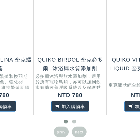
ULINA 奎克螺
QUIKO BIRDOL 奎克必多
QUIKO VI
藻
爾 -沐浴與水質添加劑
LIQUID
繁殖和換羽期
必多爾沐浴與飲水添加劑，適用
色、強化羽
於所有寵物鳥類，亦可以加到飲
奎克液狀綜合
、維持繁殖期腸
水有助改善呼吸系統以及保護黏
易為鳥兒所吸
膜。
780
NTD 780
NT
的維他命和微
方面的營養需
購物車
加入購物車
加
prev
next