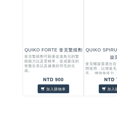
QUIKO FORTE 奎克繁殖劑
QUIKO SPIR
奎克繁殖劑可顯著促進鳥兒的繁
旋
殖能力以及受精率，促成最佳的
奎克螺旋藻適合在
骨骼生長以及健康的羽毛的生
間使用，以增進毛
成。
毛、 增強免疫力
道健康。
NTD 900
NTD 
加入購物車
加入