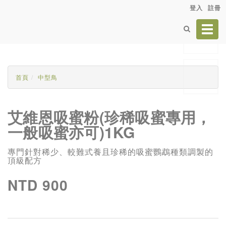
登入
註冊
Toggl
navig
首頁
中型鳥
艾維恩吸蜜粉(珍稀吸蜜專用，
一般吸蜜亦可)1KG
專門針對稀少、較難式養且珍稀的吸蜜鸚鵡種類調製的
頂級配方
NTD 900