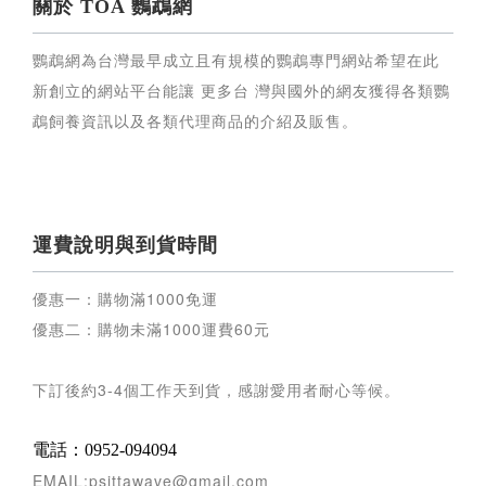
關於 TOA 鸚鵡網
鸚鵡網為台灣最早成立且有規模的鸚鵡專門網站希望在此
新創立的網站平台能讓 更多台 灣與國外的網友獲得各類鸚
鵡飼養資訊以及各類代理商品的介紹及販售。
運費說明與到貨時間
優惠一：購物滿
1000
免運
優惠二：購物未滿
1000
運費
60
元
下訂後約
3-4
個工作天到貨，感謝愛用者耐心等候
。
電話：0952-094094
EMAIL:psittawave@gmail.com