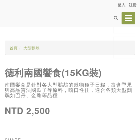
登入
註冊
Toggl
navig
首頁
大型鸚鵡
德利南國饗食(15KG裝)
南國饗食是針對各大型鸚鵡的穀物種子日糧，富含堅果
與高品質法國瓜子等原料，嗜口性佳，適合各類大型鸚
鵡如巴丹、金剛等品種
NTD 2,500