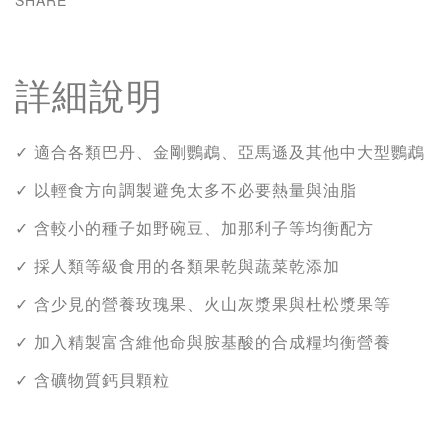
SHARE
詳細說明
✓ 適合各類巴丹、金剛鸚鵡、亞馬遜及其他中大型鸚鵡
✓ 以輕食方向調製避免太多不必要熱量與油脂
✓ 含較小的種子如野碗豆、加那利子等均衡配方
✓ 採人類等級食用的各類果乾與蔬菜乾添加
✓ 含少見的營養玫瑰果、火山灰漿果與杜松漿果等
✓ 加入精製富含維他命與胺基酸的合成糧均衡營養
✓ 含礦物質鈣貝顆粒