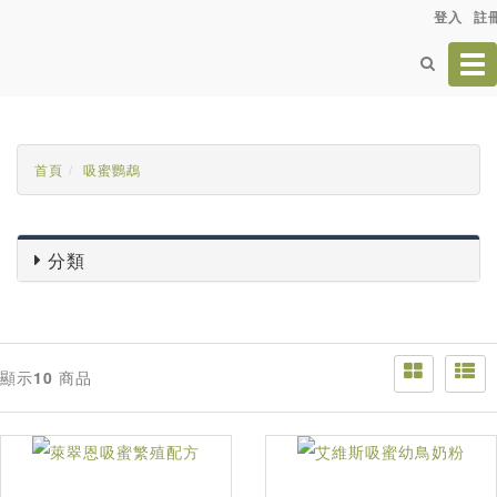
登入
註
Tog
nav
首頁
吸蜜鸚鵡
分類
顯示
10
商品