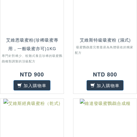
艾維恩吸蜜粉(珍稀吸蜜專
艾維斯特級吸蜜粉 (濕式)
吸蜜鸚鵡最完整最易為鳥體吸收的獨家
用，一般吸蜜亦可)1KG
配方
專門針對稀少、較難式養且珍稀的吸蜜鸚
鵡種類調製的頂級配方
NTD 900
NTD 800
加入購物車
加入購物車