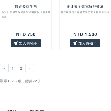
維達發益生菌
維達發全效電解舒效液
鳥兒日常腸道保健抵禦壞菌與促進消化的
有舒緩安定作用補充所需能量與預防脫水
效果
NTD 750
NTD 1,500
加入購物車
加入購物車
«
1
2
»
顯示13-22項，總共22項