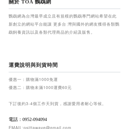
關於 TOA 鸚鵡網
鸚鵡網為台灣最早成立且有規模的鸚鵡專門網站希望在此
新創立的網站平台能讓 更多台 灣與國外的網友獲得各類鸚
鵡飼養資訊以及各類代理商品的介紹及販售。
運費說明與到貨時間
優惠一：購物滿
1000
免運
優惠二：購物未滿
1000
運費
60
元
下訂後約
3-4
個工作天到貨，感謝愛用者耐心等候
。
電話：0952-094094
EMAIL:psittawave@gmail.com