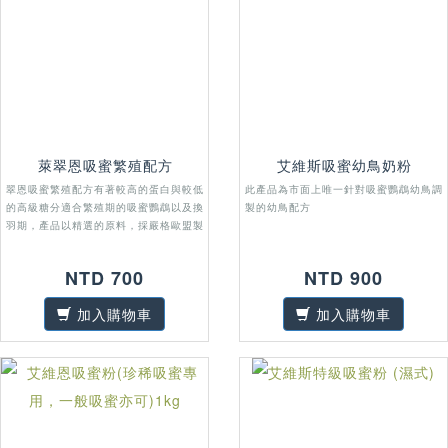
萊翠恩吸蜜繁殖配方
艾維斯吸蜜幼鳥奶粉
翠恩吸蜜繁殖配方有著較高的蛋白與較低
此產品為市面上唯一針對吸蜜鸚鵡幼鳥調
的高級糖分適合繁殖期的吸蜜鸚鵡以及換
製的幼鳥配方
羽期，產品以精選的原料，採嚴格歐盟製
程所製作，品質優良可靠
NTD 700
NTD 900
加入購物車
加入購物車