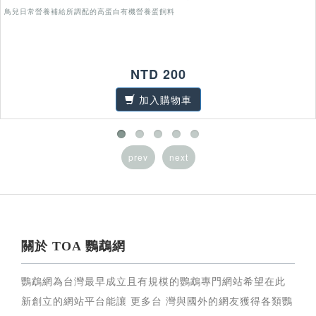
鳥兒日常營養補給所調配的高蛋白有機營養蛋飼料
NTD 200
加入購物車
prev
next
關於 TOA 鸚鵡網
鸚鵡網為台灣最早成立且有規模的鸚鵡專門網站希望在此
新創立的網站平台能讓 更多台 灣與國外的網友獲得各類鸚