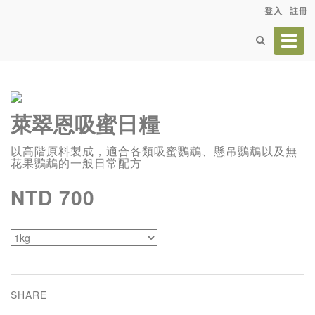
登入
註冊
Toggl
navig
萊翠恩吸蜜日糧
以高階原料製成，適合各類吸蜜鸚鵡、懸吊鸚鵡以及無
花果鸚鵡的一般日常配方
NTD 700
SHARE